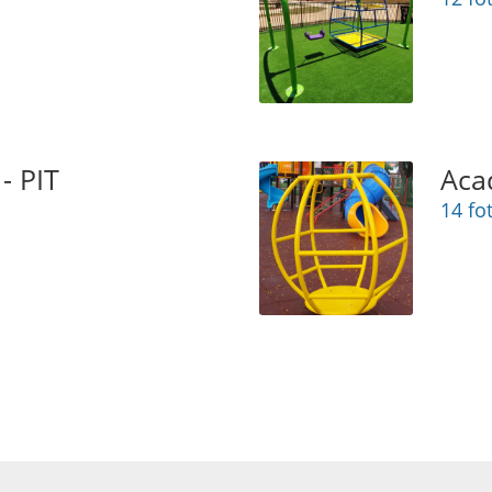
- PIT
Acad
14 fo