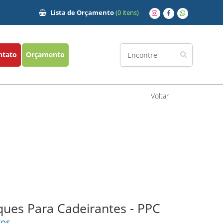
Lista de
Orçamento
(0 itens)
ntato
Orçamento
Voltar
ques Para Cadeirantes - PPC
tos