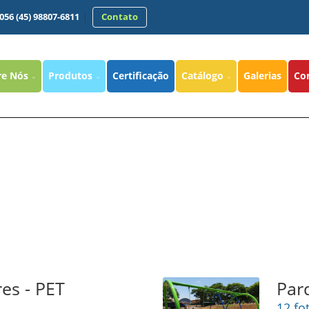
7056 (45) 98807-6811
Contato
re Nós
Produtos
Certificação
Catálogo
Galerias
Co
es - PET
Par
12 fo