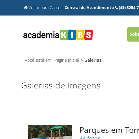
Voltar para Capa
Central de Atendimento
(45) 3254-
Sob
Você está em:
Página Inicial
>
Galerias
Galerias de Imagens
Parques em Torr
44 fotos