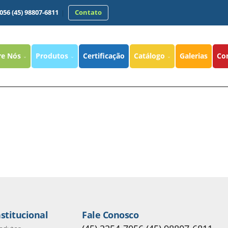
7056 (45) 98807-6811
Contato
re Nós
Produtos
Certificação
Catálogo
Galerias
Co
nstitucional
Fale Conosco