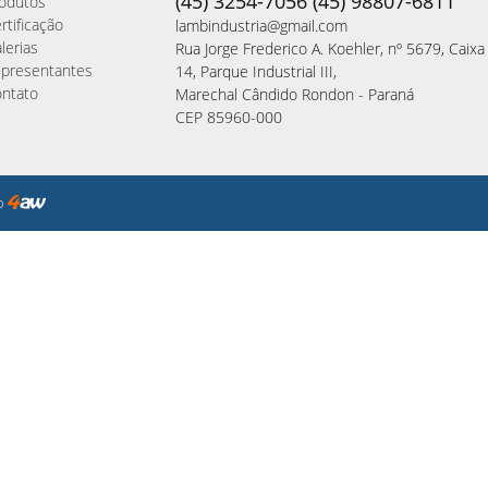
(45) 3254-7056 (45) 98807-6811
odutos
rtificação
lambindustria@gmail.com
lerias
Rua Jorge Frederico A. Koehler, nº 5679, Caixa
presentantes
14, Parque Industrial III,
ntato
Marechal Cândido Rondon - Paraná
CEP 85960-000
to