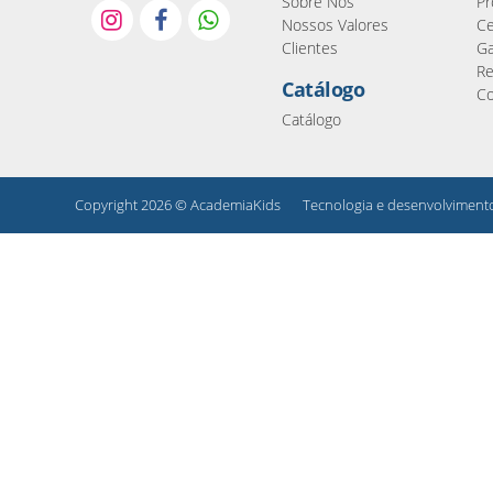
Sobre Nós
Pr
Nossos Valores
Ce
Clientes
Ga
Re
Catálogo
Co
Catálogo
Copyright 2026 © AcademiaKids
Tecnologia e desenvolvimen